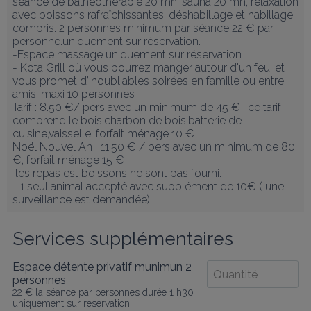
séance de balnéothérapie 20 mn, sauna 20 mn, relaxation 
avec boissons rafraîchissantes, déshabillage et habillage 
compris. 2 personnes minimum par séance 22 € par 
personne.uniquement sur réservation.

-Espace massage uniquement sur réservation

- Kota Grill où vous pourrez manger autour d'un feu, et 
vous promet d’inoubliables soirées en famille ou entre 
amis. maxi 10 personnes

Tarif : 8.50 €/ pers avec un minimum de 45 € , ce tarif 
comprend le bois,charbon de bois,batterie de 
cuisine,vaisselle, forfait ménage 10 €

Noël Nouvel An   11.50 € / pers avec un minimum de 80 
€, forfait ménage 15 €

 les repas est boissons ne sont pas fourni.

- 1 seul animal accepté avec supplément de 10€ ( une 
surveillance est demandée).
Services supplémentaires
Espace détente privatif munimun 2
personnes
22 € la séance par personnes durée 1 h30
uniquement sur reservation