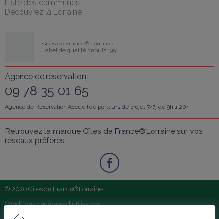
Liste des communes
Découvrez la Lorraine
Gîtes de France® Lorraine
Label de qualité depuis 1951
Agence de réservation :
09 78 35 01 65
Agence de Réservation Accueil de porteurs de projet 7/7j de 9h à 20h
Retrouvez la marque Gîtes de France®Lorraine sur vos 
réseaux préférés
© 2026 Gîtes de France®Lorraine
Conditions générales d'utilisation
Conditions générales de vente