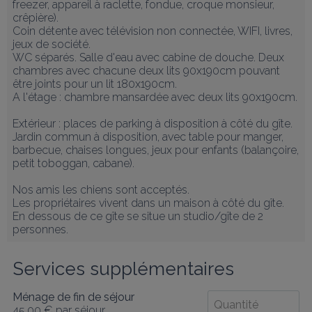
freezer, appareil à raclette, fondue, croque monsieur, 
crêpière). 

Coin détente avec télévision non connectée, WIFI, livres, 
jeux de société. 

WC séparés. Salle d'eau avec cabine de douche. Deux 
chambres avec chacune deux lits 90x190cm pouvant 
être joints pour un lit 180x190cm.

A l'étage : chambre mansardée avec deux lits 90x190cm. 

Extérieur : places de parking à disposition à côté du gîte. 
Jardin commun à disposition, avec table pour manger, 
barbecue, chaises longues, jeux pour enfants (balançoire, 
petit toboggan, cabane).

Nos amis les chiens sont acceptés.

Les propriétaires vivent dans un maison à côté du gîte.

En dessous de ce gîte se situe un studio/gîte de 2 
personnes.
Services supplémentaires
Ménage de fin de séjour
45,00 €
par séjour