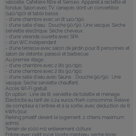
vaisselle. Cafetière filtre et Senseo. Appareil à raclette et 
fondue. Salon avec TV, canapés dont un convertible 
(140/190) et table basse. 

- d'une chambre avec un lit 140/190. 

- d'une salle d'eau : Douche 90/90. Une vasque. Sèche 
serviette électrique. Sèche cheveux. 

- d'une véranda ouverte avec SPA 

- d'un WC indépendant

- d'une terrasse avec salon de jardin pour 8 personnes et 
salon de détente, parasol et barbecue. 

Au premier étage : 

- d'une chambre avec 2 lits 90/190. 

- d'une chambre avec 2 lits 90/190.

- d'une salle d'eau avec Sauna  : Douche 90/90.  Une 
vasque. Sèche serviette chauffant.   

Accès Wi-Fi gratuit. 

En option : Line de lit, serviette de toilette et ménage. 

Électricité au tarif de 0,24 euros/Kwh consommé. Relevé 
de compteur à l'entrée et à la sortie, avec déduction de 8 
kWh/jour. 

Parking privatif devant le logement. 2 chiens maximum 
admis.

Terrain de 1000 m2 entièrement clôturé

Entrée avec petit local (porte manteau, sèche linge, 