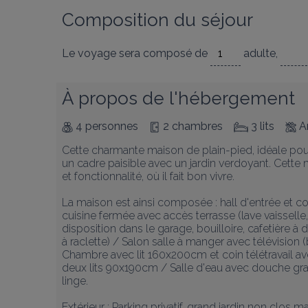
Composition du séjour
Le voyage sera composé de
adulte
,
À propos de l'hébergement
4 personnes
2 chambres
3 lits
A
Cette charmante maison de plain-pied, idéale pour
un cadre paisible avec un jardin verdoyant. Cette m
et fonctionnalité, où il fait bon vivre.

La maison est ainsi composée : hall d'entrée et co
cuisine fermée avec accès terrasse (lave vaisselle,
disposition dans le garage, bouilloire, cafetière à 
à raclette) / Salon salle à manger avec télévision 
Chambre avec lit 160x200cm et coin télétravail a
deux lits 90x190cm / Salle d'eau avec douche gr
linge.

Extérieur : Parking privatif, grand jardin non clos m