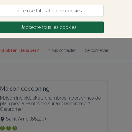
Je refuse l’utilisation de cookies
J’accepte tous les cookies
 obtenir le label ?
Nous contacter
Se connecter
Maison cocooning
Maison individuelle 2 chambres 4 personnes de 
plain pied à Saint Amé sur axe Remiremont 
Gerardmer
Saint Amé
(
88120
)