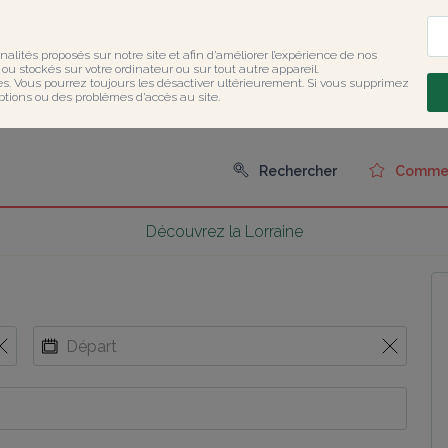
nalités proposés sur notre site et afin d’améliorer l’expérience de nos 
u stockés sur votre ordinateur ou sur tout autre appareil.

ies. Vous pourrez toujours les désactiver ultérieurement. Si vous supprimez 
ptions ou des problèmes d’accès au site.
Rechercher
Comment
Découvrez la Lorraine