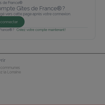
ompte Gîtes de France® ?
gé vers cette page après votre connexion.
connecter
 France® ? 
Créez votre compte maintenant !
rir
s communes
 la Lorraine