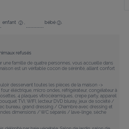
enfant
,
bébé
.
nimaux refusés
 une famille de quatre personnes, vous accueille dans 
aison est un véritable cocon de sérénité, alliant confort 
uloir desservant toutes les pièces de la maison -> 
 four éléctrique, micro ondes, réfrigérateur, congélateur à 
dosettes, 4 plaques vitrocéramiques, crepe party, appareil 
(bouquet TV), WIFI, lecteur DVD bluray, jeux de société / 
vec bureau, grand dressing / Chambre avec dressing et 
andes dimensions / WC séparés / lave-linge, sèche 
ais délimité par haie végétale. Salon de jardin, salon de 