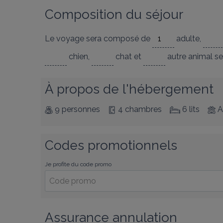
Composition du séjour
Le voyage sera composé de
adulte
,
chien
,
chat
et
autre animal
se
À propos de l'hébergement
9 personnes
4 chambres
6 lits
A
Codes promotionnels
Je profite du code promo
Assurance annulation