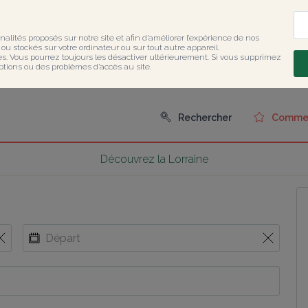
nalités proposés sur notre site et afin d’améliorer l’expérience de nos 
u stockés sur votre ordinateur ou sur tout autre appareil.

ies. Vous pourrez toujours les désactiver ultérieurement. Si vous supprimez 
ptions ou des problèmes d’accès au site.
Rechercher
Comment
Découvrez la Lorraine