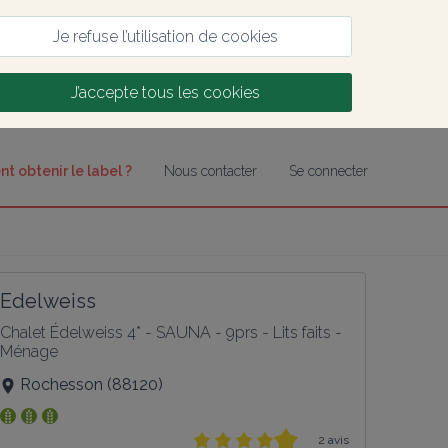
Je refuse l’utilisation de cookies
J’accepte tous les cookies
 obtenir le label ?
Nous contacter
Se connecter
Edelweiss
Chalet Édelweiss 4* - SAUNA - 9prs - Lits faits - 
Ménage
Rochesson
(
88120
)
2 avis