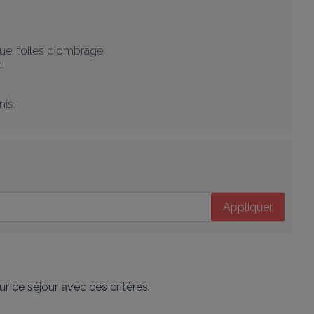
ue, toiles d'ombrage



s.

Appliquer
r ce séjour avec ces critères.