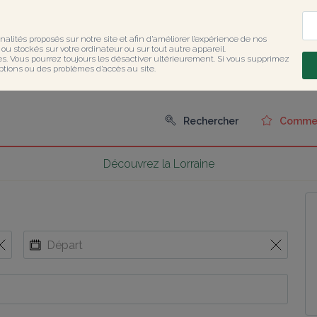
nalités proposés sur notre site et afin d’améliorer l’expérience de nos 
u stockés sur votre ordinateur ou sur tout autre appareil.

ies. Vous pourrez toujours les désactiver ultérieurement. Si vous supprimez 
ptions ou des problèmes d’accès au site.
Rechercher
Comment
Découvrez la Lorraine