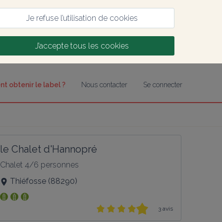
Je refuse l’utilisation de cookies
J’accepte tous les cookies
 obtenir le label ?
Nous contacter
Se connecter
le Chalet d'Hannopré
Chalet 4/6 personnes
Thiéfosse
(
88290
)
3 avis