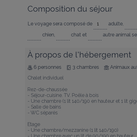
Composition du séjour
Le voyage sera composé de
adulte
,
chien
,
chat
et
autre animal
se
À propos de l'hébergement
6 personnes
3 chambres
Animaux aut
Chalet individuel 

Rez-de-chaussée

- Séjour-cuisine. TV. Poêle à bois

- Une chambre (1 lit 140/190 en hauteur et 1 lit gig
- Salle de bains

- WC séparés

Etage 

- Une chambre/mezzanine (1 lit 140/190)

- Une chambre avec un lit de 90/190 en hauteur
