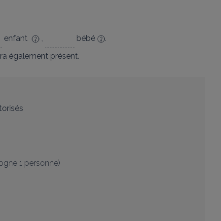
enfant
,
bébé
.
ra également présent.
orisés
ogne 1 personne)
