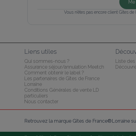
Me 
Vous n’êtes pas encore client Gîtes de
Liens utiles
Découv
Qui sommes-nous ?
Liste de
Assurance séjour/annulation Meetch
Découvrez
Comment obtenir le label ?
Les partenaires de Gîtes de France 
Lorraine
Conditions Générales de vente LD 
particuliers
Nous contacter
Retrouvez la marque Gîtes de France®Lorraine su