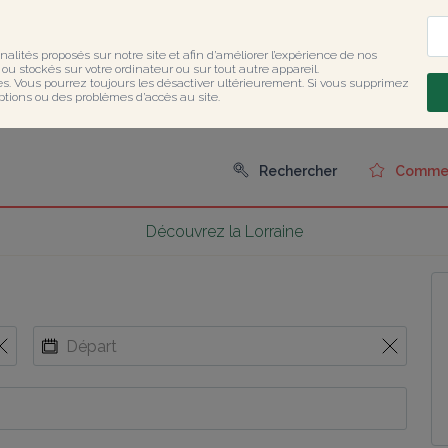
nalités proposés sur notre site et afin d’améliorer l’expérience de nos 
u stockés sur votre ordinateur ou sur tout autre appareil.

ies. Vous pourrez toujours les désactiver ultérieurement. Si vous supprimez 
ptions ou des problèmes d’accès au site.
Rechercher
Comment
Découvrez la Lorraine