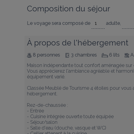
Composition du séjour
Le voyage sera composé de
adulte
,
À propos de l'hébergement
8 personnes
3 chambres
6 lits
A
Maison indépendante tout confort aménagée sur de
Vous apprécierez l'ambiance agréable et harmoni
équipement varié. 

Classée Meublé de Tourisme 4 étoiles pour vous app
hébergement.

Rez-de-chaussée :

- Entrée

- Cuisine intégrée ouverte toute équipée

- Séjour/salon

- Salle d'eau (douche, vasque et WC)

- Cellier attenant à la cuisine
