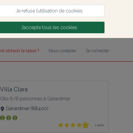
Je refuse l’utilisation de cookies
J’accepte tous les cookies
 obtenir le label ?
Nous contacter
Se connecter
Villa Clara
Gîte 6/8 personnes à Gérardmer
Gérardmer
(
88400
)
1 avis