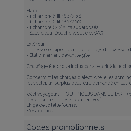
Etage :

- 1 chambre (1 lit 160/200)

- 1 chambre (1 lit 160/200)

- 1 chambre ( 2 X 2 lits superposés)

- Salle d'eau (Douche vasque et WC)

Extérieur : 

- Terrasse équipée de mobilier de jardin, parasol 
- Stationnement devant le gîte

Chauffage électrique inclus dans le tarif (dalle cha
Concernant les charges d'électricité, elles sont 
respecter, un surplus peut-être demandé en cas d
Idéal voyageurs : TOUT INCLUS DANS LE TARIF (pas
Draps fournis (lits faits pour l'arrivée).

Linge de toilette fournis.

Ménage inclus.
Codes promotionnels