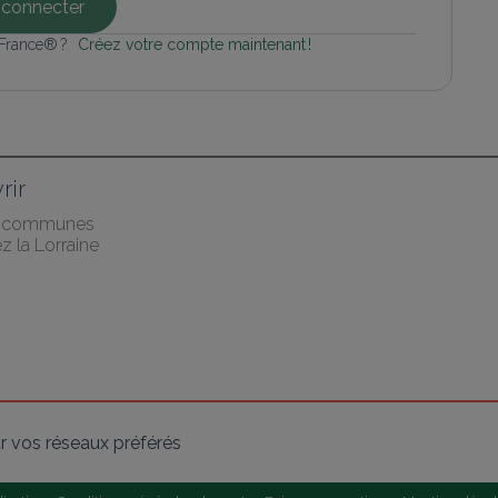
connecter
 France® ? 
Créez votre compte maintenant !
rir
s communes
 la Lorraine
r vos réseaux préférés