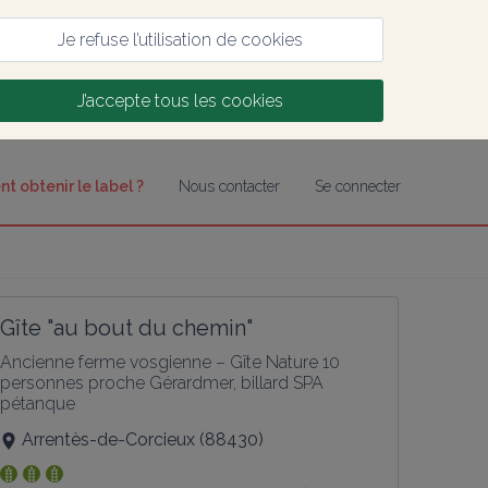
Je refuse l’utilisation de cookies
J’accepte tous les cookies
 obtenir le label ?
Nous contacter
Se connecter
Gîte "au bout du chemin"
Ancienne ferme vosgienne – Gîte Nature 10 
personnes proche Gérardmer, billard SPA 
pétanque
Arrentès-de-Corcieux
(
88430
)