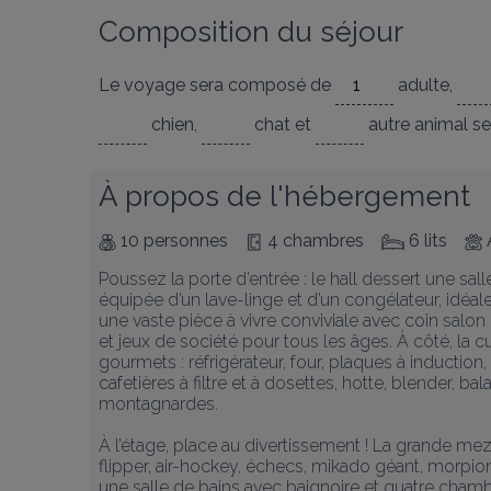
Composition du séjour
Le voyage sera composé de
adulte
,
chien
,
chat
et
autre animal
se
À propos de l'hébergement
10 personnes
4 chambres
6 lits
Poussez la porte d’entrée : le hall dessert une sal
équipée d’un lave-linge et d’un congélateur, idéal
une vaste pièce à vivre conviviale avec coin salon 
et jeux de société pour tous les âges. À côté, la 
gourmets : réfrigérateur, four, plaques à induction, 
cafetières à filtre et à dosettes, hotte, blender, ba
montagnardes.

À l’étage, place au divertissement ! La grande mezz
flipper, air-hockey, échecs, mikado géant, morpio
une salle de bains avec baignoire et quatre chamb