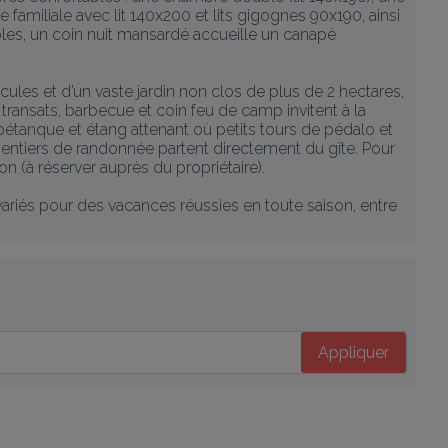
familiale avec lit 140x200 et lits gigognes 90x190, ainsi 
es, un coin nuit mansardé accueille un canapé 
icules et d’un vaste jardin non clos de plus de 2 hectares, 
, transats, barbecue et coin feu de camp invitent à la 
pétanque et étang attenant où petits tours de pédalo et 
sentiers de randonnée partent directement du gîte. Pour 
n (à réserver auprès du propriétaire).

variés pour des vacances réussies en toute saison, entre 
Appliquer