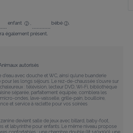
enfant
,
bébé
.
ra également présent.
Animaux autorisés
le d’eau avec douche et WC, ainsi qu’une buanderie 
e pour les longs séjours. Le rez-de-chaussée s’ouvre sur 
chaleureux : télévision, lecteur DVD, Wi-Fi, bibliothèque 
cuisine séparée, parfaitement équipée, comblera les 
micro-ondes, lave-vaisselle, grille-pain, bouilloire, 
lance et service à raclette pour vos soirées 
anine devient salle de jeux avec billard, baby-foot, 
ns et labyrinthe pour enfants. Le même niveau propose 
res confortables : une chambre double (lit 140x190), une 