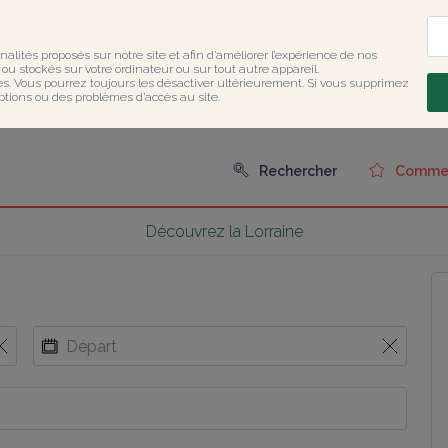
nalités proposés sur notre site et afin d’améliorer l’expérience de nos 
u stockés sur votre ordinateur ou sur tout autre appareil.

ies. Vous pourrez toujours les désactiver ultérieurement. Si vous supprimez 
ptions ou des problèmes d’accès au site.
Rechercher
Comment
Découvrez la Lorraine