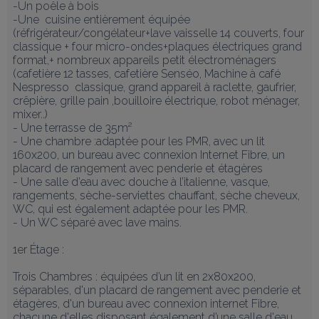
-Un poêle à bois

-Une  cuisine entièrement équipée 
(réfrigérateur/congélateur+lave vaisselle 14 couverts, four 
classique + four micro-ondes+plaques électriques grand 
format,+ nombreux appareils petit électroménagers 
(cafetière 12 tasses, cafetière Senséo, Machine à café 
Nespresso  classique, grand appareil à raclette, gaufrier, 
crêpière, grille pain ,bouilloire électrique, robot ménager, 
mixer..)

- Une terrasse de 35m² 

- Une chambre :adaptée pour les PMR, avec un lit 
160x200, un bureau avec connexion Internet Fibre, un 
placard de rangement avec penderie et étagères

- Une salle d’eau avec douche à l’italienne, vasque, 
rangements, sèche-serviettes chauffant, sèche cheveux, 
WC, qui est également adaptée pour les PMR.

- Un WC séparé avec lave mains.

1er Étage :

Trois Chambres : équipées d’un lit en 2x80x200, 
séparables, d'un placard de rangement avec penderie et 
étagères, d'un bureau avec connexion internet Fibre, 
chacune d'elles disposant également d’une salle d'eau 