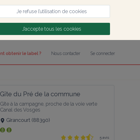
Je refuse l’utilisation de cookies
J’accepte tous les cookies
 obtenir le label ?
Nous contacter
Se connecter
Gîte du Pré de la commune
Gîte à la campagne, proche de la voie verte 
Canal des Vosges
Girancourt
(
88390
)
5 avis