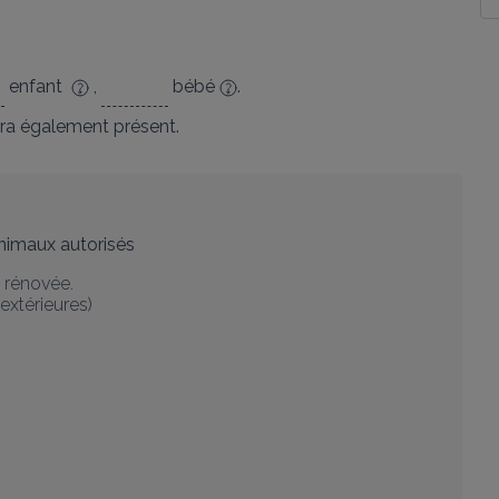
enfant
,
bébé
.
ra également présent.
nimaux autorisés
énovée. 

térieures)


