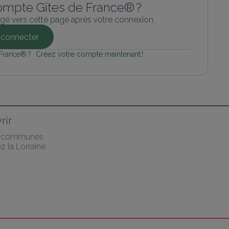
ompte Gîtes de France® ?
gé vers cette page après votre connexion.
connecter
 France® ? 
Créez votre compte maintenant !
rir
s communes
 la Lorraine