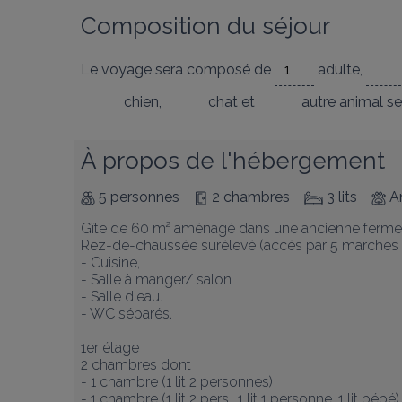
Composition du séjour
Le voyage sera composé de
adulte
,
chien
,
chat
et
autre animal
se
À propos de l'hébergement
5 personnes
2 chambres
3 lits
A
Gîte de 60 m² aménagé dans une ancienne ferme r
Rez-de-chaussée surélevé (accès par 5 marches ex
- Cuisine, 

- Salle à manger/ salon

- Salle d'eau. 

- WC séparés. 

1er étage : 

2 chambres dont

- 1 chambre (1 lit 2 personnes)

- 1 chambre (1 lit 2 pers., 1 lit 1 personne, 1 lit bébé).  