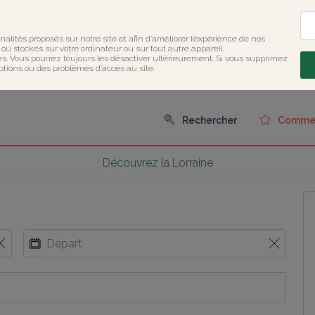
nalités proposés sur notre site et afin d’améliorer l’expérience de nos 
u stockés sur votre ordinateur ou sur tout autre appareil.

ies. Vous pourrez toujours les désactiver ultérieurement. Si vous supprimez 
ptions ou des problèmes d’accès au site.
Rechercher
Comment
Découvrez la Lorraine