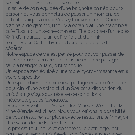
sensation de calme et de sérénité.

La salle de bain équipée d’une baignoire balnéo pour 2 
personnes vous permettra de passer un moment de 
détente unique à deux. Vous y trouverez un lit Queen 
size haut de gamme, une TV à écran plat, une machine à 
café Tassimo, un sèche-cheveux. Elle dispose d'un accès 
Wifi, d’un bureau, d'un coffre-fort et d'un mini 
réfrigérateur. Cette chambre bénéficie de toilettes 
séparés.

Notre espace de vie est pensé pour pouvoir passer de 
bons moments ensemble : cuisine équipée partagée, 
salle à manger, billard, bibliothèque.

Un espace zen équipé d’une table hydro-massante est à 
votre disposition.

Un espace bien-être extérieur partagé équipé d'un salon 
de jardin, d’une piscine et d’un Spa est à disposition du 
01/06 au 30/09, sous réserve de conditions 
météorologiques favorables.

L’accès à la visite des Musées les Mineurs Wendel et la 
Mine Wendel est direct. Nous vous offrons la possibilité 
de vous restaurer sur place avec le restaurant le Mine904 
et le salon de thé Kaffeeklatsch.

Le prix est tout inclus et comprend le petit-déjeuner 
continental servi au Kaffeeklatsch, l’accès aux espaces 