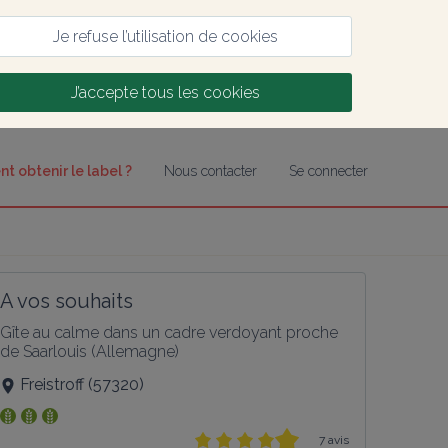
Je refuse l’utilisation de cookies
J’accepte tous les cookies
 obtenir le label ?
Nous contacter
Se connecter
A vos souhaits
Gîte au calme dans un cadre verdoyant proche 
de Saarlouis (Allemagne)
Freistroff
(
57320
)
7 avis