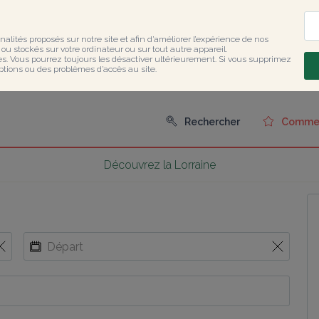
nalités proposés sur notre site et afin d’améliorer l’expérience de nos 
u stockés sur votre ordinateur ou sur tout autre appareil.

ies. Vous pourrez toujours les désactiver ultérieurement. Si vous supprimez 
ptions ou des problèmes d’accès au site.
Rechercher
Comment
Découvrez la Lorraine