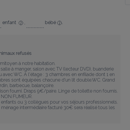
enfant
,
bébé
.
nimaux refusés
itoyen à notre habitation.

salle à manger, salon avec TV (lecteur DVD), buanderie 
au avec WC. A l'étage : 3 chambres en enfilade dont 1 en 
res sont équipées chacune d'un lit double.WC. Grand 
rdin, barbecue, balançoire.

aison fourni. Draps 9€/paire. Linge de toilette non fournis. 
TE NON FUMEUR.

2 enfants ou 3 collègues pour vos séjours professionnels. 
n ménage intermédiaire facturé 30€ sera réalisé tous les 