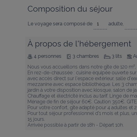
Composition du séjour
Le voyage sera composé de
adulte
,
À propos de l'hébergement
4 personnes
3 chambres
3 lits
A
Nous vous accueillons dans notre gîte de 120 m², m
En rez-de-chaussée : cuisine équipée ouverte sur 
avec accès direct sur l'espace extérieur, salle d'e
mezzanine avec espace bibliothèque. Les 3 chamb
jardin à votre disposition avec kiosque, salon de ja
Chauffage et électricité inclus au tarif. Linge de m
Ménage de fin de séjour 60€. Caution 350€. GI
Pour votre confort, gîte adapté pour 4 adultes et 
Pour tout séjour professionnel d'1 mois et plus, u
15 jours.

Arrivée possible à partir de 18h - Départ 10h.