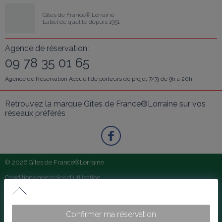
Gîtes de France® Lorraine
Label de qualité depuis 1951
Agence de réservation :
09 78 35 01 65
Agence de Réservation Accueil de porteurs de projet 7/7j de 9h à 20h
Retrouvez la marque Gîtes de France®Lorraine sur vos 
réseaux préférés
© 2026 Gîtes de France®Lorraine
Conditions générales d'utilisation
Conditions générales de vente
De la Tour
Foire aux questions
Grand gîte au calme, à proximité de Metz.
Confirmer ma réservation
Mentions légales