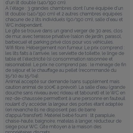
d'un lit double (140/190 cm). 

A l'étage : 3 grandes chambres dont l'une équipée d'un 
lit double (140/190 cm) et 2 autres chambres équipées 
chacune de 2 lits individuels (90/190 cm), salle d'eau et 
WC indépendant. 

Le gîte se trouve dans un grand verger de 30 ares, clos 
de mur, avec terrasse privative (salon de jardin, parasol, 
barbecue) et parking privé clos pour vos véhicules. 

Wifi fibre. Hébergement non fumeur. Le prix comprend : 
les lits faits à l'arrivée, les serviette de toilette, le linge de 
table et l'électricité (si consommation raisonnée et 
raisonnable). Le prix ne comprend pas : le ménage de fin 
de séjour et le chauffage au pellet (recommandé du 
15/10 au 15/04).

Animal accepté sur demande (sans supplément mais 
caution animal de 100€ à prévoir). La salle d'eau (grande 
douche sans niveau avec rideau et tabouret) et le WC en 
rez-de-chaussée permettent à une personne en fauteuil 
roulant d'y accéder, la largeur des portes étant adaptée 
(en revanche ils ne disposent pas de barre 
d'appui/transfert). Matériel bébé fourni : lit parapluie, 
chaise-haute, baignoire, matelas à langer, réducteur de 
siège pour WC. Gîte mitoyen à la maison des 
propriétaires discrets.