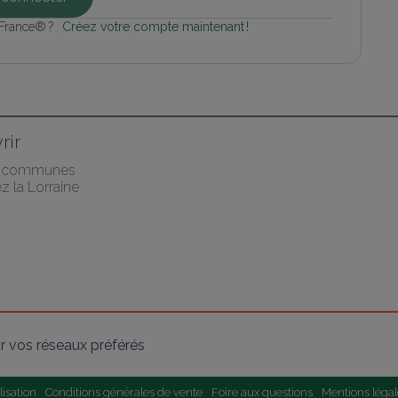
 France® ? 
Créez votre compte maintenant !
rir
s communes
 la Lorraine
r vos réseaux préférés
lisation
Conditions générales de vente
Foire aux questions
Mentions légal