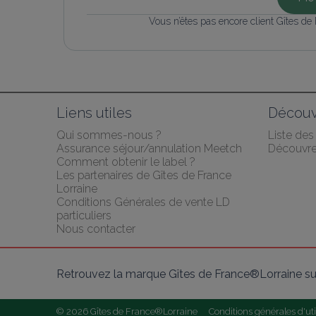
Vous n’êtes pas encore client Gîtes de
Liens utiles
Découv
Qui sommes-nous ?
Liste de
Assurance séjour/annulation Meetch
Découvrez
Comment obtenir le label ?
Les partenaires de Gîtes de France 
Lorraine
Conditions Générales de vente LD 
particuliers
Nous contacter
Retrouvez la marque Gîtes de France®Lorraine su
© 2026 Gîtes de France®Lorraine
Conditions générales d'uti