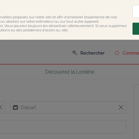
nalités proposés sur notre site et afin d’améliorer l’expérience de nos 
u stockés sur votre ordinateur ou sur tout autre appareil.

ies. Vous pourrez toujours les désactiver ultérieurement. Si vous supprimez 
ptions ou des problèmes d’accès au site.
Rechercher
Comment
Découvrez la Lorraine