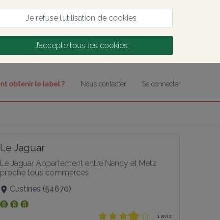
Je refuse l’utilisation de cookies
J’accepte tous les cookies
 obtenir le label ?
Nous contacter
Se connecter
Le Jaguar
Le Jaguar Appartement entre Nancy et Metz 
proche tous commerces
Custines
(
54670
)
1 avis