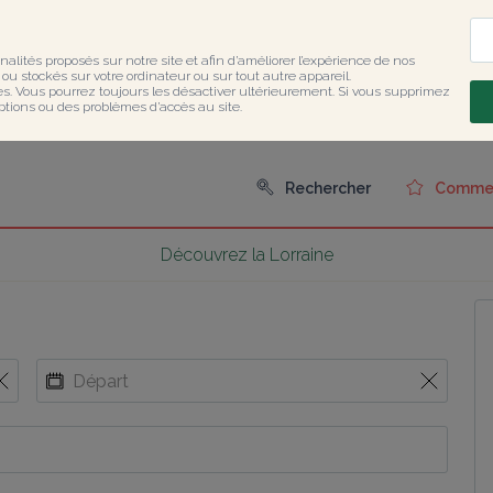
nalités proposés sur notre site et afin d’améliorer l’expérience de nos 
u stockés sur votre ordinateur ou sur tout autre appareil.

ies. Vous pourrez toujours les désactiver ultérieurement. Si vous supprimez 
ptions ou des problèmes d’accès au site.
Rechercher
Comment
Découvrez la Lorraine