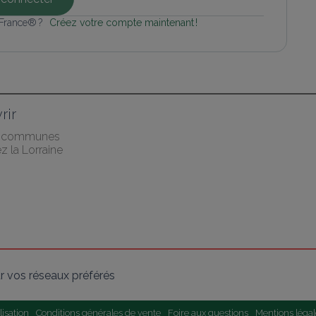
 France® ? 
Créez votre compte maintenant !
rir
s communes
 la Lorraine
r vos réseaux préférés
lisation
Conditions générales de vente
Foire aux questions
Mentions légal