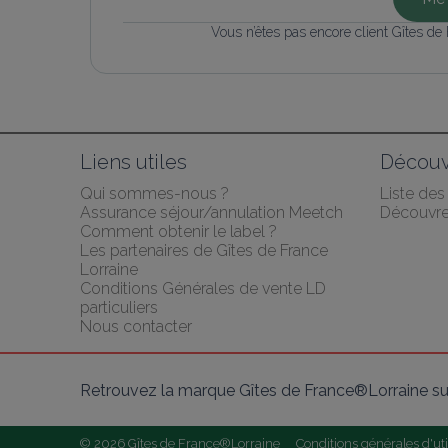
Vous n’êtes pas encore client Gîtes de
Liens utiles
Découv
Qui sommes-nous ?
Liste de
Assurance séjour/annulation Meetch
Découvrez
Comment obtenir le label ?
Les partenaires de Gîtes de France 
Lorraine
Conditions Générales de vente LD 
particuliers
Nous contacter
Retrouvez la marque Gîtes de France®Lorraine su
© 2026 Gîtes de France®Lorraine
Conditions générales d'uti