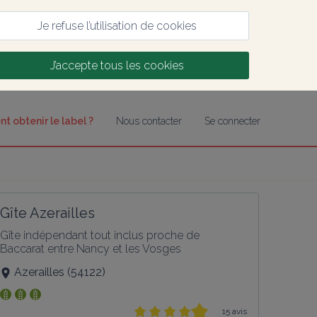
Je refuse l’utilisation de cookies
J’accepte tous les cookies
 obtenir le label ?
Nous contacter
Se connecter
Gîte Azerailles
Gîte indépendant tout inclus proche de 
Baccarat entre Nancy et les Vosges
Azerailles
(
54122
)
15 avis