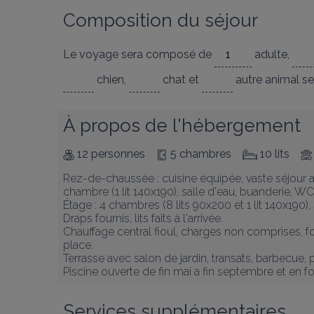
Composition du séjour
Le voyage sera composé de
adulte
,
chien
,
chat
et
autre animal
se
À propos de l'hébergement
12 personnes
5 chambres
10 lits
Rez-de-chaussée : cuisine équipée, vaste séjour av
chambre (1 lit 140x190), salle d'eau, buanderie, WC 
Étage : 4 chambres (8 lits 90x200 et 1 lit 140x190),
Draps fournis, lits faits à l'arrivée.

Chauffage central fioul, charges non comprises, for
place.

Terrasse avec salon de jardin, transats, barbecue, p
Piscine ouverte de fin mai a fin septembre et en f
Services supplémentaires