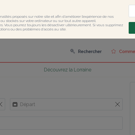
nalités proposés sur notre site et afin d’améliorer l’expérience de nos 
u stockés sur votre ordinateur ou sur tout autre appareil.

ies. Vous pourrez toujours les désactiver ultérieurement. Si vous supprimez 
ptions ou des problèmes d’accès au site.
Rechercher
Comment
Découvrez la Lorraine