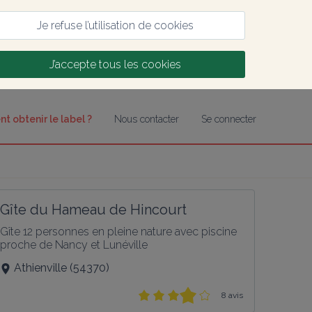
Je refuse l’utilisation de cookies
J’accepte tous les cookies
 obtenir le label ?
Nous contacter
Se connecter
Gîte du Hameau de Hincourt
Gîte 12 personnes en pleine nature avec piscine 
proche de Nancy et Lunéville
Athienville
(
54370
)
8 avis