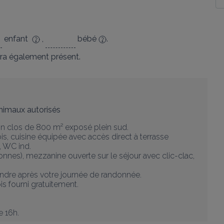
enfant
,
bébé
.
ra également présent.
nimaux autorisés
on clos de 800 m² exposé plein sud.

s, cuisine équipée avec accès direct à terrasse 
, WC ind.

sonnes), mezzanine ouverte sur le séjour avec clic-clac, 
dre après votre journée de randonnée.

 fourni gratuitement.

e 16h.