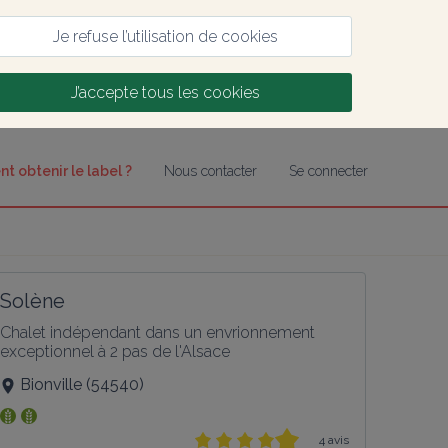
Je refuse l’utilisation de cookies
J’accepte tous les cookies
 obtenir le label ?
Nous contacter
Se connecter
Solène
Chalet indépendant dans un envrionnement 
exceptionnel à 2 pas de l'Alsace
Bionville
(
54540
)
4 avis