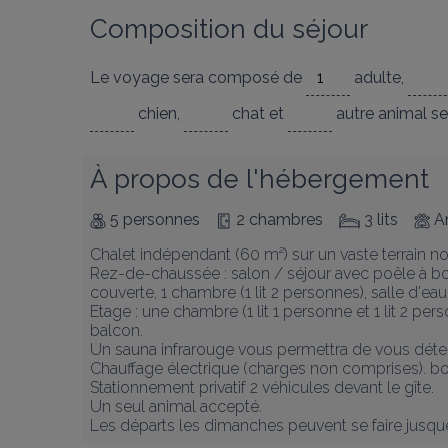
Composition du séjour
Le voyage sera composé de
adulte
,
chien
,
chat
et
autre animal
se
À propos de l'hébergement
5 personnes
2 chambres
3 lits
A
Chalet indépendant (60 m²) sur un vaste terrain n
Rez-de-chaussée : salon / séjour avec poêle à boi
couverte, 1 chambre (1 lit 2 personnes), salle d'eau
Etage : une chambre (1 lit 1 personne et 1 lit 2 per
balcon.

Un sauna infrarouge vous permettra de vous déten
Chauffage électrique (charges non comprises). bois
Stationnement privatif 2 véhicules devant le gîte.

Un seul animal accepté.

Les départs les dimanches peuvent se faire jusqu