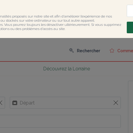
nalités proposés sur notre site et afin d’améliorer l’expérience de nos 
u stockés sur votre ordinateur ou sur tout autre appareil.

ies. Vous pourrez toujours les désactiver ultérieurement. Si vous supprimez 
ptions ou des problèmes d’accès au site.
Rechercher
Comment
Découvrez la Lorraine